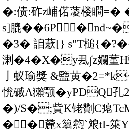
�:债:砟z峬偌蓤楼瞷=� 
s] 膍� �6P�n
�3� 詯蔌[} s"T槌{�?�
溂�4�X�y厾∫ z孄蓳H
亅蚁瑜獎 &盬黄�2=*k
恱磩A獺颚�yPDQ孔2
�)/S�;貲K铑 劗C瘪T
��麊x篘憌`斏tI-箂