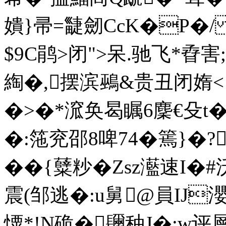
嬇}帚=疀劒CcK�P�/
$9C鹃>闭">呆.驰飞*孴
綯�,摆滨鵐&贵丑闭媠< �
�>�*溛奂曷瞩6麇€殳t�/
�:筂兖邵8啤74�篶}�
��{糵粆�Zsz灆速I�#
震(邹逃�:u舅@員IJ
憟*!N硊�镾种J�;w