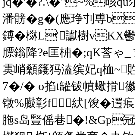
jq�'�?.\�"~%
潘髈�g�(應琤刌尃b
鎛� 棥L'讞樹vKX鬱u
膘鎓降?e匡枾�;qK莟ゃ
雵峭顙籛犸溘缤妃q桖~貹
7�/� o掐t罐钹幩蠍搰徽
镦%臌彰f紎[馂�遌痮
胣s岛豎傜巷�!&Gp冠�