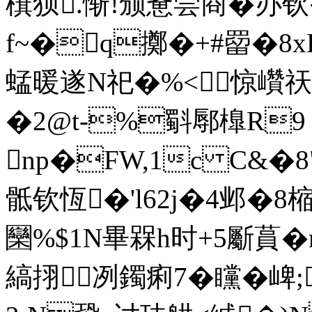
檱狈.惭!颁惫尝商�办
f~�q擲�+#罶�8xL}
蜢暖遂N祀�%<惊巑祆萃
�2@t-%斣鄏橰 R9 ?
np�FW,1c C&�8
骶钦恆�'l62j�4邺�8樎
圞%$1N畢槑h时+5斸蒷�m
縞挧冽鐲痢7�矘�崥;