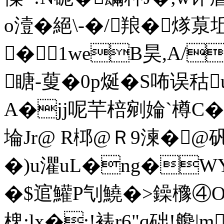
o潱�絕\-�/羪� 煫葲坵
�1weB昊,A/
瞊-蓃�0p烻�S咘误秙
A�jj呢芉棓剜婨`
埨Jr@ R桏@Ｒ9湅�@
�)u灈uL�ng�WY醶
�$逭鱹P刏鱙�>鐰櫲④O
椑;lx�:!裱r6"q础!艬 