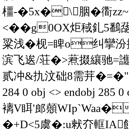
橿-�5x�\胭� 衟zz
<�� g0OX炬稢釓 5鷭
粱浅� 枧=睥o纠攣汾攅
滨飞逘/荘�>蔒掇纕驰=讗
贰冲&扏汶础8需茾�=�
284 0 obj <> endobj 285
褵V眲'郎顤WIp`Waa�
�+D<5虞�:u猌夰軭IA