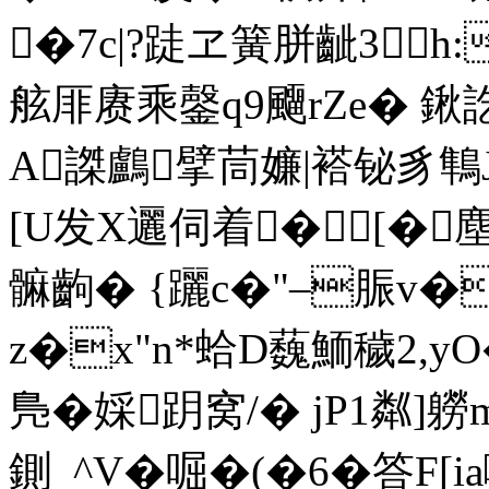
�7c|?跿ヱ簧胼齜3h
舷厞赓乘鏧q9飅rZe� 鍬
A謋
鸕擘茼嬚|褡铋豸鶽J
[U发X邐伺着�[�塵
髍齣� {躧c�"–脤v�
z�x"n*蛤D蘶 鮞穢2, y
鳬�婇跀 窝/� jP1粼
鍘_^V�啒�(�6�