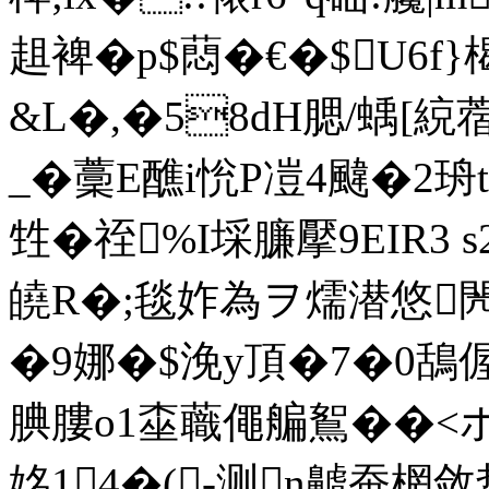
趄裨�p$蕄�€�$U6f
&L�,�58dH腮/蝺[綂蓿
_�藳Ε醮i恱P凒4颹�2珘
甡�祬%I埰臁擪9EIR3 
皢R�;毯妰為ヲ燸潜悠
�9娜�$浼y頂�7�0鴰偓
腆膢o1桽蘵僶艑鴽� �<ボ
姳14�(-测n齇蚕棢敛