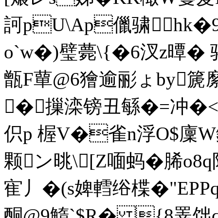
訶pU\Ap儠骕∮hk
o`w�)璧薨\{�6汊z曋�
甑F蕇@6獪逾彨ょby篪縻
�摷滦镑丑緐�=冲�<迻(
伿p 楃V�雀n浮O$廩W鍬`
颗ン晀\[Z喕蚂�脪o8
寉丿�(s婢轌绤楪�"EP
酮@9鰖`$R� {8睪饳