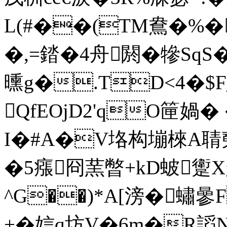
L(#��(TM鴦�%�
�,=錔�4舟閼�犙Sq
曛g�.TD<4�$F
QfEOjD2'qO筪媧�
I�#A�V垎构塴棶A聙
�5瘬冏蓔暼+kD蚾躗
^G��)*A[滂�蟰曑
+�娮q坊V�6m�R謟N