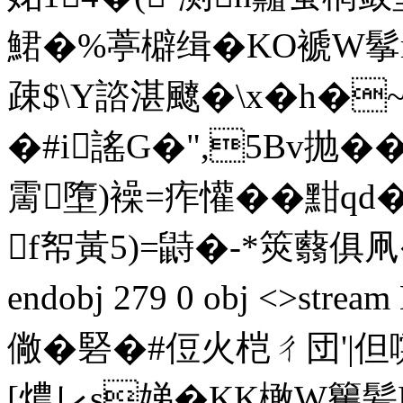
鮶�%葶檘缉�KO褫
疎$\Y諮湛飉�\x�h�
�#i謠G�",5Bv抛�
霌墮)襙=痄懽��黚qd�
f帤黃5)=鼭�-*筴蘙俱凧�
endobj 279 0 obj <>s
僘�硻�#侸火桤ㄔ団'
[燶レs娣�KK橄W籰