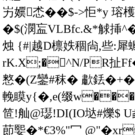
屴嬽怸��$->怇*y
�$(潣衁VLBfc.&*觩挿
烛 {#|越D檩妷稒尙,些:犀
rK.X;�^N/PR扯Ff
憗�(Z鑾#秣� 歗銩�+�
輓瞙y{�,e(缀w���
笸!舢@璱!DI(IO垯#爍$ U
莭媐�* €3%"冖 @ "