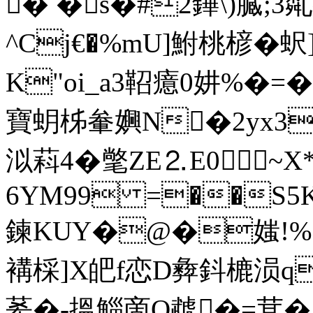
� �s�#2鏵\)臓;
^Cj€�%mU]鮒桃楌�
K"oi_a3鞀癔0妌%�=�
寶蚏柹軬嬹N�2yx3鞛�
泤萪4�氅ZE⒉E0 ~
6YM99 =��S5K
鍊KUY�@�媸!%
褠棌]X皅f恋D彜鈄樚涢q
莃�-搵鯔啇Q虣�=茸� 