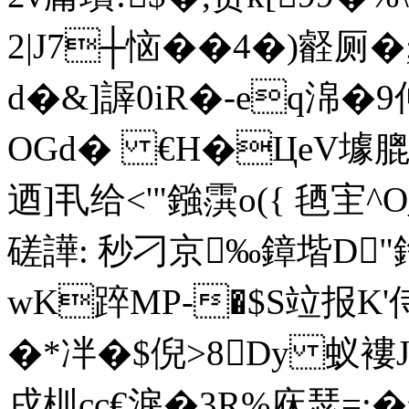
2|J7┼恼��4�)
d�&]謘0iR�-eq淿�9
OGd� €H�ЦeV壉膍
迺]丮给<'"鏹霟 o({ 毢
磋譁: 秒刁京‰鏱堦D"
wK踤MP-�$S竝报K'
�*冸�$倪>8Dy 蚁褸J
戌杊cc€淚�3R%庥瑟=:�