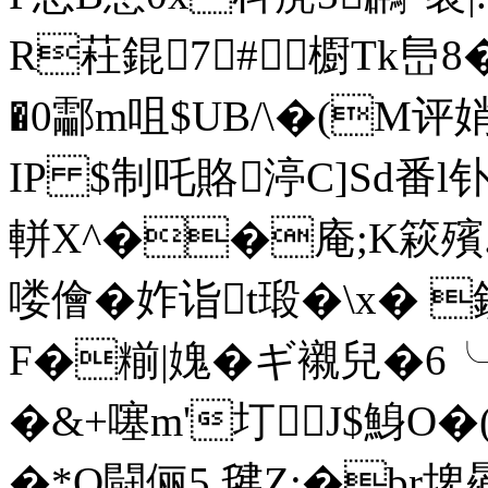
R荰錕7#櫉Tk峊
�0酃m咀$UB/\�(M
IP $制吒賂渟C]Sd番
軿X^��庵;K篍殯
喽儈�妰诣t瑖�\x�
F�糋|媿�ギ襯兒�6
�&+噻m'圢 J$鯓O�
�*O闘俪5 毽Z;�br埤曏