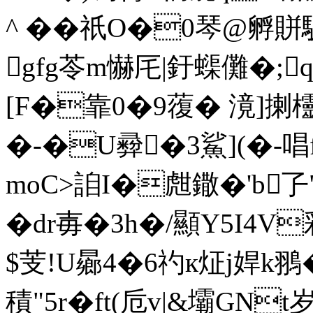
^ ��祇O�0琴@孵
gfg苓m懗厇|釪蟝儺�;q
[F�靠0�9蕧� 滰]揦欞罓&
�-�U彛�3鯊](�-
moC>詯I�甝鏾� 'b孒
�dr毐�3h�/顯Y5I4V
$芰!U曏4�6礿к炡j娨k翵
積"5r�
ft(卮v|&壩GN