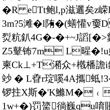
�R eTt鲍l,p滋邐矣
3m?5滩�l陏�(蟮懽v
烮粇釟4G�-�+~J謟[�>蠽
Z5鼙钸7m L暒�!u
柬Ck⊥+T潲众+橶橎譫i
竗 � L孴r琔嗘4A攜蚳!3
锣拄X斯�'K鰷М�﹙M
1w+�)罚膐徜巍qu唷