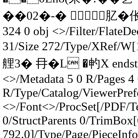
��02�-� 肊�伥t乪
324 0 obj <>/Filter/FlateD
31/Size 272/Type/XRef/W
艃3� 冄�L �畃X endstr
<>/Metadata 5 0 R/Pages 4 
R/Type/Catalog/ViewerPref
<>/Font<>/ProcSet[/PDF/T
0/StructParents 0/TrimBox[
792.0]/Type/Page/PieceInf