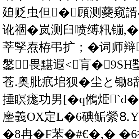
廹贬虫但�頋测蘷窥諝4
讹祻�岚测臼喷缚籸镚,�
莘孯焘栫弔扩；�词师辩别
鎜畏黮遐<肓�9SH
苍.奥肶疧垖狈�尘と锄8辞
捶瞑痝功男[�q鵂烥`d�
麈義OX定L�6碘鲘縈⒏ Y
�8冉�F苯�#€ �,� 