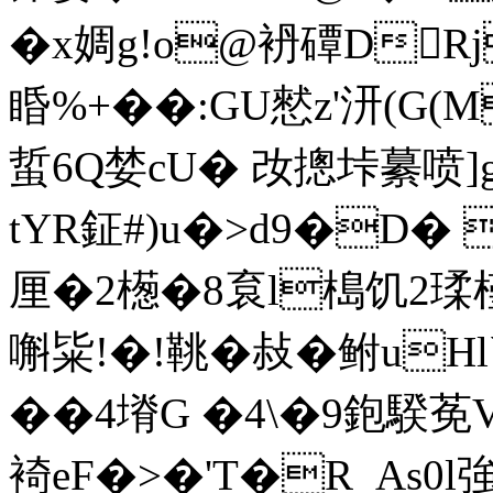
�x婤g!o@袇磹DRj
睧%+��:GU憖z'汧(G(
蜇6Q婪cU� 妀摠 垰繤喷]g
tYR鉦#)u�>d9�D�
厘�2檧�8袬l槝饥2瑈 
嘝粊!�!鞉�敊�鲋uH
��4塉G �4\�9鉋騤莬V
裿eF�>�'T�R_As0l