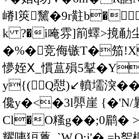
嵴l筴黧�9r黈b�
k ?�i唵雰]箾蠌>摬勈尘
�%�竞侮镞T�笳!X
懜姪Ⅹ_慣蒀殞5鞤�Y
y{(Q憇)↙轒壖湥��
儳y�<�3l顨崖 {�'N
Cl�O糔g��;0鹛�
耀咦狟藑_`W.O;j'� =