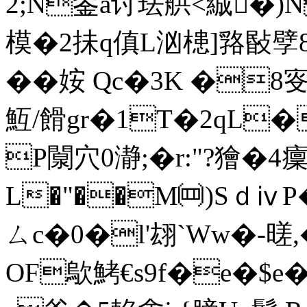
2;N銎a讨珐舼<絾�)
模�2抺q傎L汹槵]嗠敯孹8�
��姲 Qc�3K �8
魱/餶gr�1T�2qL�
P闎穴0瀞;�r:"?獪�4癛
L�"��M㈣)SｄⅳP�
ㄙc�0�l'翃`Ww�-暛,
OF歍鮳€s9f�e�$e�