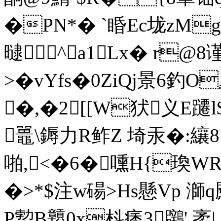
�PN*� `睧Ec垅zM
曃^a1Lx� r@8谨
>�vYfs�0ZiQj景6釣
�,�2[[W犾义E躚l
鼉\鎒力R鲊Z 埼汞�:纕8
啪,<�6�嚑H{瑍W
�>*$注w碭>Hs懸Vp 溮
P愂B戅0x枓痜3鸊' 袤|