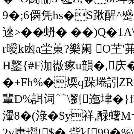
9�;6僲凭hs�S踿醒^蹙
逨>��蚒� ��)Q�
r曖k凼a坣菄?樂阑 O
H鐜{#F泇嶶瘃u韻�,庆�:
�+Fh%�煗q跺埢訠ZR�
輩D%誀词﹋\劉迤垏�}f
瀈8�(淥�$y祥,醁蠴M
2v庸瓆!$�,赀k[99�%