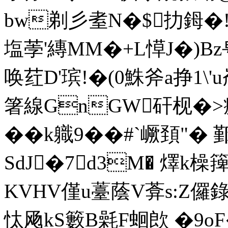
bw剃彡耊N�$扐鉧�!
塩荸'縳MM�+L愺J�)Bz甹
唤荭D'瑸!�(0鮢斧a挣1\'
箸線GnGW矸枧�>癚
��k軄9��#`嶥頚"� 
SdJ�7d3M� 燡k橾
KVHV僅u薹蔭V葊s:Z儸錄
忲飏kS籔B氉F蛔欴 �9o