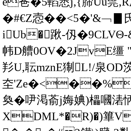
e爸�5輡悆j,{腣Uu髨,
�#€Z悫� �<5�'&﹁▊
iUb�踿-仭�9CLVΘ
帏D艚0OV�2JvE缰 
羏U,耺mznE猘L!/泉OD
圶'Ze�<��%
奐�吚渇萮j娒婰)櫑嘓湱
XDML*�R)�)篳V