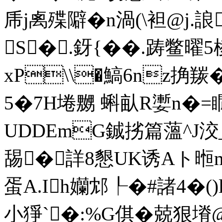
乕j禼殜隦�n渦(\袒@j.誏
S�.釾{��.踌鳖曜
xP\\�鰝6nz捔羰�
5�7H埢嬲 蝌畒R嬱n�=瞯
UDDEmG鋮挘篇薀^J洨
舓� 詳8懇UK诱Aト暅m
蛋A.Ih孏邥┞�#諸4�()l
小猙`�:%G倛�兢狠塉