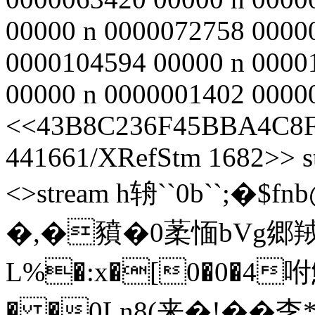
00000 n 0000072758 0000
0000104594 00000 n 0000
00000 n 0000001402 00000 
<<43B8C236F45BBA4C8F
441661/XRefStm 1682>> st
<>stream h辀``0b``
�,�豶�0葇愐bVg
L%�:x�[0�0�4咐魛!
� �0Ln8(来�!��朰 