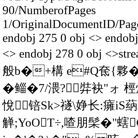
90/NumberofPages
1/OriginalDocumentID
/Pa
endobj 275 0 obj <> endobj
<> endobj 278 0 obj <>s
般b�+構 e#Q
�鲻�7/渨?弉袂"ォ 
悅锫Sk>禭\婙长:癕iS
觯;YoOT÷,喳朋髤�"螛