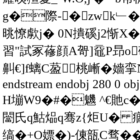
g�際-�zwk﹂
晀憭歑j� 0N撌磎j2惭X
習"試冢蓚顔A哿]黿P昻o
鼼€]f螭C萾桃嶃�嬙
endstream endobj 280 0 obj
H塴W9�#�魕 ^€貤c
闣氏q鮕煰q骞z{炬U� 
缟�+O嫖�)-倲瓿C骛�